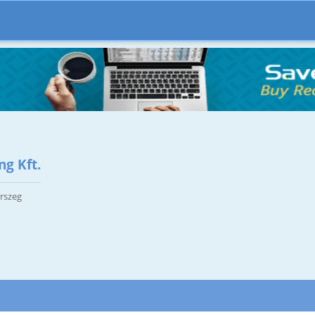
ng Kft.
erszeg