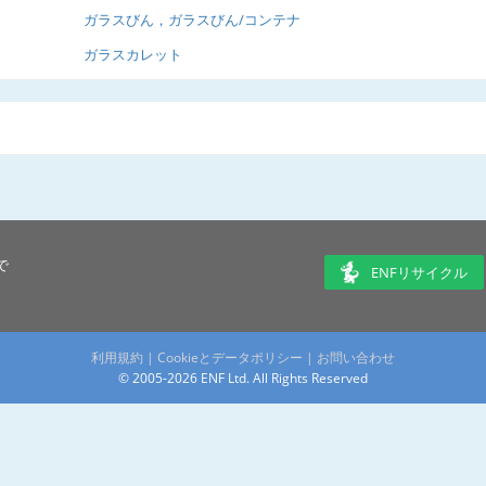
ガラスびん，ガラスびん/コンテナ
ガラスカレット
で
ENFリサイクル
利用規約
|
Cookieとデータポリシー
|
お問い合わせ
© 2005-2026 ENF Ltd. All Rights Reserved