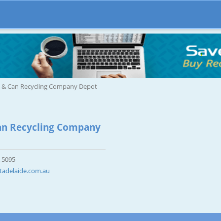
e & Can Recycling Company Depot
an Recycling Company
 5095
tadelaide.com.au