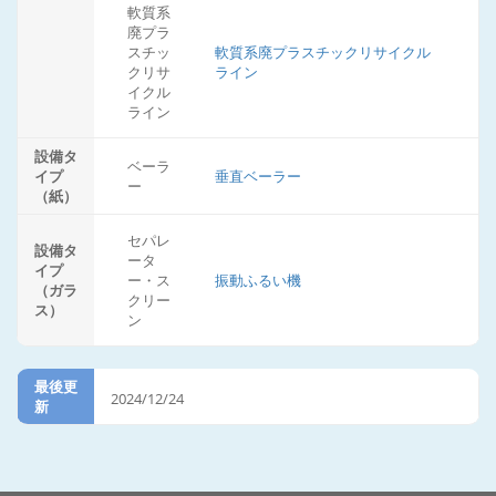
軟質系
廃プラ
スチッ
軟質系廃プラスチックリサイクル
クリサ
ライン
イクル
ライン
設備タ
ベーラ
イプ
垂直ベーラー
ー
（紙）
セパレ
設備タ
ータ
イプ
ー・ス
振動ふるい機
（ガラ
クリー
ス）
ン
最後更
2024/12/24
新