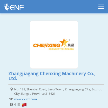
Zhangjiagang Chenxing Machinery Co.,
Ltd.
No. 188, Zhenbei Road, Leyu Town, Zhangjiagang City, Suzhou
City, Jiangsu Province 215621
www.cxsljx.com
中国