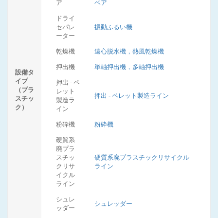
ア
ベア
ドライ
セパレ
振動ふるい機
ーター
乾燥機
遠心脱水機，熱風乾燥機
押出機
単軸押出機，多軸押出機
設備タ
イプ
押出 - ペ
（プラ
レット
押出 - ペレット製造ライン
スチッ
製造ラ
ク）
イン
粉砕機
粉砕機
硬質系
廃プラ
スチッ
硬質系廃プラスチックリサイクル
クリサ
ライン
イクル
ライン
シュレ
シュレッダー
ッダー