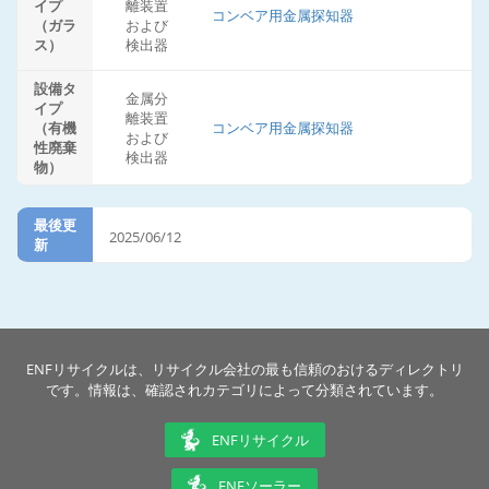
イプ
離装置
コンベア用金属探知器
（ガラ
および
ス）
検出器
設備タ
金属分
イプ
離装置
（有機
コンベア用金属探知器
および
性廃棄
検出器
物）
最後更
2025/06/12
新
ENFリサイクルは、リサイクル会社の最も信頼のおけるディレクトリ
です。情報は、確認されカテゴリによって分類されています。
ENFリサイクル
ENFソーラー