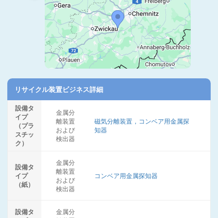
リサイクル装置ビジネス詳細
設備タ
金属分
イプ
離装置
磁気分離装置，コンベア用金属探
（プラ
および
知器
スチッ
検出器
ク）
金属分
設備タ
離装置
イプ
コンベア用金属探知器
および
（紙）
検出器
設備タ
金属分