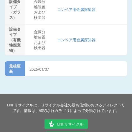
設備タ
金属分
イプ
離装置
コンベア用金属探知器
（ガラ
および
ス）
検出器
設備タ
金属分
イプ
離装置
（有機
コンベア用金属探知器
および
性廃棄
検出器
物）
最後更
2026/01/07
新
ENFリサイクルは、リサイクル会社の最も信頼のおけるディレクトリ
です。情報は、確認されカテゴリによって分類されています。
ENFリサイクル