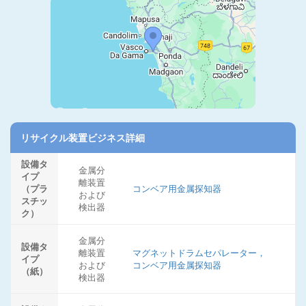
リサイクル装置ビジネス詳細
設備タ
金属分
イプ
離装置
（プラ
コンベア用金属探知器
および
スチッ
検出器
ク）
金属分
設備タ
離装置
マグネットドラムセパレーター，
イプ
および
コンベア用金属探知器
（紙）
検出器