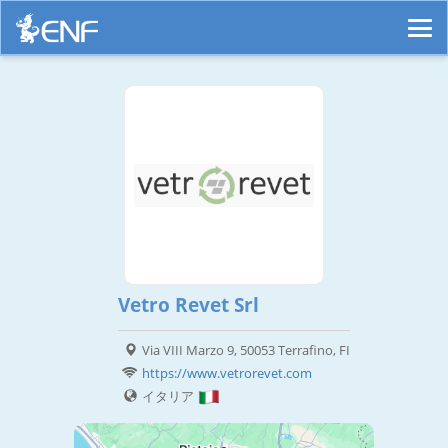
Vetro Revet Srl
Via VIII Marzo 9, 50053 Terrafino, FI
https://www.vetrorevet.com
イタリア